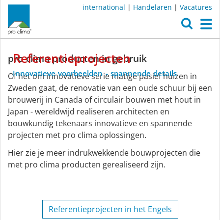
international
|
Handelaren
|
Vacatures
O
M
Duurzaam
Referentieprojecten
pro clima producten in gebruik
wooncomfort
Innovatieve
voorbeelden
-
spannende
details
Of het om innovatieve serie matige pasief huizen in
Zweden gaat, de renovatie van een oude schuur bij een
brouwerij in Canada of circulair bouwen met hout in
Japan - wereldwijd realiseren architecten en
bouwkundig tekenaars innovatieve en spannende
projecten met pro clima oplossingen.
Hier zie je meer indrukwekkende bouwprojecten die
met pro clima producten gerealiseerd zijn.
Referentieprojecten in het Engels