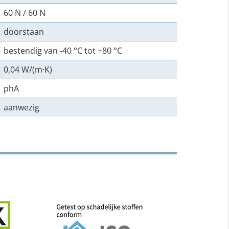
60 N / 60 N
doorstaan
bestendig van ‑40 °C tot +80 °C
0,04 W/(m·K)
phA
aanwezig