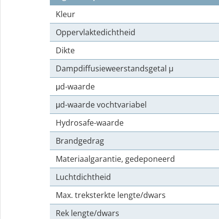
Kleur
Oppervlaktedichtheid
Dikte
Dampdiffusieweerstandsgetal µ
μd-waarde
μd-waarde vochtvariabel
Hydrosafe-waarde
Brandgedrag
Materiaalgarantie, gedeponeerd
Luchtdichtheid
Max. treksterkte lengte/dwars
Rek lengte/dwars