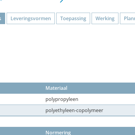
s
Leveringsvormen
Toepassing
Werking
Plan
Materiaal
polypropyleen
polyethyleen-copolymeer
Normering