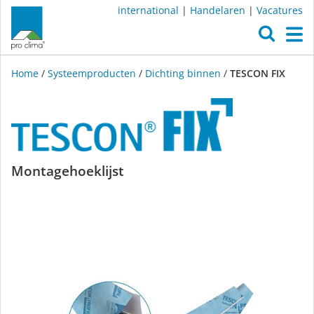
international
|
Handelaren
|
Vacatures
O
M
Home
/
Systeemproducten
/
Dichting binnen
/
TESCON FIX
TESCON
Montagehoeklijst
FIX