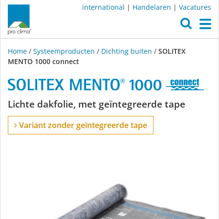
international
|
Handelaren
|
Vacatures
O
M
Home
/
Systeemproducten
/
Dichting buiten
/
SOLITEX
MENTO 1000 connect
SOLITEX
Lichte dakfolie, met geïntegreerde tape
MENTO
Variant zonder geïntegreerde tape
1000
connect