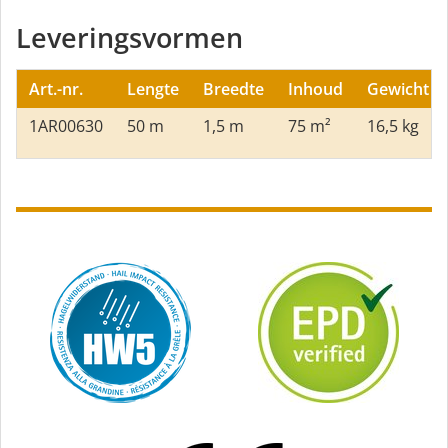
Leveringsvormen
Art.-nr.
Lengte
Breedte
Inhoud
Gewicht
1AR00630
50 m
1,5 m
75 m²
16,5 kg