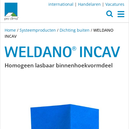
international
|
Handelaren
|
Vacatures
O
M
Home
/
Systeemproducten
/
Dichting buiten
/
WELDANO
INCAV
WELDANO
Homogeen lasbaar binnenhoekvormdeel
INCAV