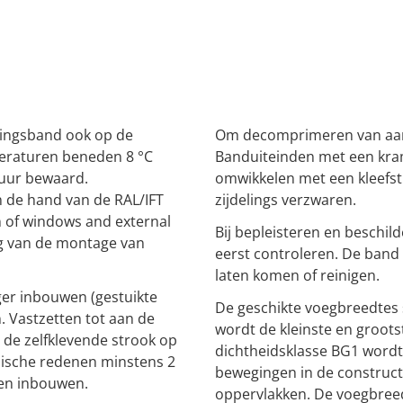
tingsband ook op de
Om decomprimeren van aang
peraturen beneden 8 °C
Banduiteinden met een kram
uur bewaard.
omwikkelen met een kleefs
 de hand van de RAL/IFT
zijdelings verzwaren.
n of windows and external
Bij bepleisteren en beschi
ng van de montage van
eerst controleren. De band 
laten komen of reinigen.
er inbouwen (gestuikte
De geschikte voegbreedtes 
 Vastzetten tot aan de
wordt de kleinste en groot
de zelfklevende strook op
dichtheidsklasse BG1 wordt
ische redenen minstens 2
bewegingen in de construct
en inbouwen.
oppervlakken. De voegbreed