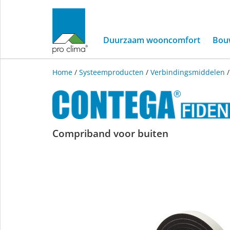
Duurzaam wooncomfort
Bou
Home
/
Systeemproducten
/
Verbindingsmiddelen
CONTEGA
Compriband voor buiten
FIDEN
EXO