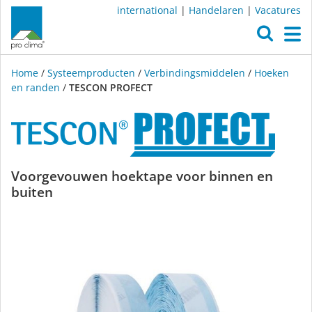
international
|
Handelaren
|
Vacatures
O
M
Home
/
Systeemproducten
/
Verbindingsmiddelen
/
Hoeken
en randen
/
TESCON PROFECT
TESCON
Voorgevouwen hoektape voor binnen en
buiten
PROFECT