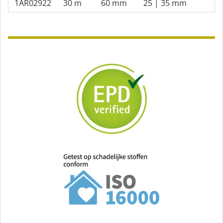
1AR02922
30 m
60 mm
25 | 35 mm