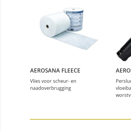
AEROSANA FLEECE
AERO
Vlies voor scheur- en
Perslu
naadoverbrugging
vloeib
worstv