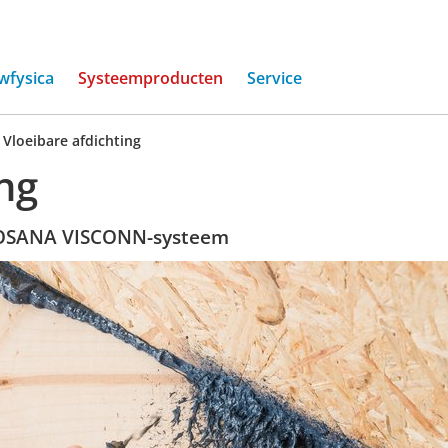
(current)
wfysica
Systeemproducten
Service
/
Vloeibare afdichting
ng
AEROSANA VISCONN-systeem