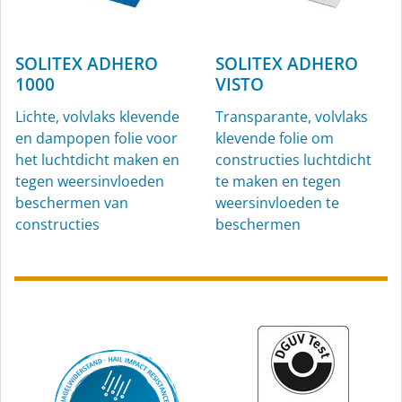
SOLITEX ADHERO
SOLITEX ADHERO
AEROSANA
1000
VISTO
VISCONN
Lichte, volvlaks klevende
Transparante, volvlaks
Vorst- en vochtbestendig
en dampopen folie voor
klevende folie om
spuitafdichting,
het luchtdicht maken en
constructies luchtdicht
vochtvariabel,
tegen weersinvloeden
te maken en tegen
blauw/zwart
beschermen van
weersinvloeden te
constructies
beschermen