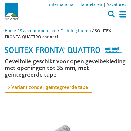
international
|
Handelaren
|
Vacatures
O
M
Home
/
Systeemproducten
/
Dichting buiten
/
SOLITEX
FRONTA QUATTRO connect
SOLITEX
Gevelfolie geschikt voor open gevelbekleding
met openingen tot 35 mm, met
FRONTA
geïntegreerde tape
QUATTRO
Variant zonder geïntegreerde tape
connect