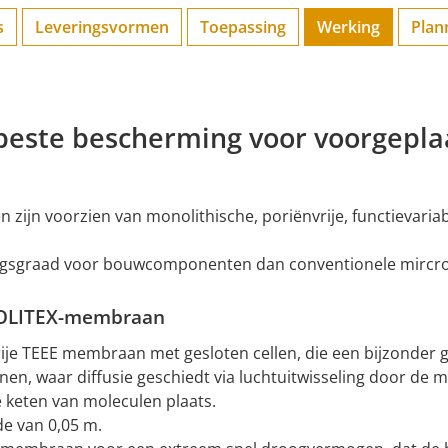
s
Leveringsvormen
Toepassing
Werking
Plan
beste bescherming voor voorgepla
jn voorzien van monolithische, poriënvrije, functievari
ingsgraad voor bouwcomponenten dan conventionele mircr
SOLITEX-membraan
e TEEE membraan met gesloten cellen, die een bijzonder 
n, waar diffusie geschiedt via luchtuitwisseling door de 
e keten van moleculen plaats.
e van 0,05 m.