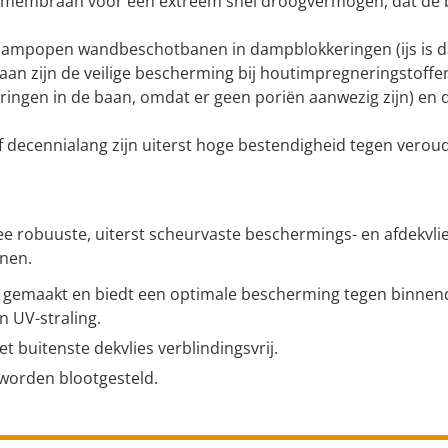
EE membraan voor een extreem snel droogvermogen, dat de 
 dampopen wandbeschotbanen in dampblokkeringen (ijs is 
n zijn de veilige bescherming bij houtimpregneringstoffen
ngen in de baan, omdat er geen poriën aanwezig zijn) en d
f decennialang zijn uiterst hoge bestendigheid tegen veroud
wee robuuste, uiterst scheurvaste beschermings- en afdekvli
anen.
nd gemaakt en biedt een optimale bescherming tegen binne
n UV-straling.
t buitenste dekvlies verblindingsvrij.
worden blootgesteld.