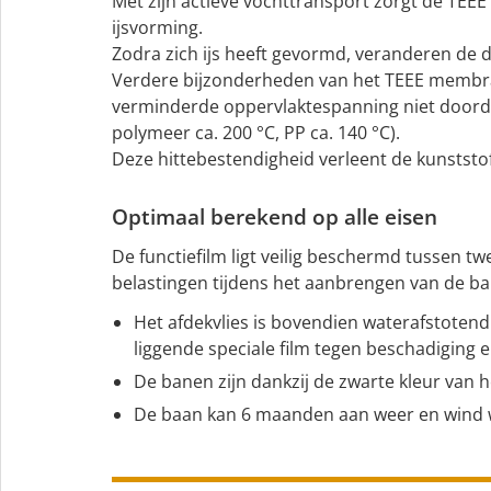
Met zijn actieve vochttransport zorgt de TE
ijsvorming.
Zodra zich ijs heeft gevormd, veranderen de
Verdere bijzonderheden van het TEEE membraa
verminderde oppervlaktespanning niet doordri
polymeer ca. 200 °C, PP ca. 140 °C).
Deze hittebestendigheid verleent de kunststo
Optimaal berekend op alle eisen
De functiefilm ligt veilig beschermd tussen t
belastingen tijdens het aanbrengen van de b
Het afdekvlies is bovendien waterafstote
liggende speciale film tegen beschadiging e
De banen zijn dankzij de zwarte kleur van he
De baan kan 6 maanden aan weer en wind 