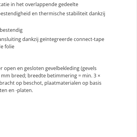
catie in het overlappende gedeelte
stendigheid en thermische stabiliteit dankzij
rbestendig
nsluiting dankzij geïntegreerde connect-tape
e folie
ter open en gesloten gevelbekleding (gevels
 mm breed; breedte betimmering = min. 3 ×
racht op beschot, plaatmaterialen op basis
ten en -platen.