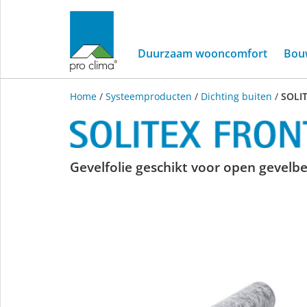
Duurzaam wooncomfort
Bou
Home
/
Systeemproducten
/
Dichting buiten
/
SOLI
SOLITEX
Gevelfolie geschikt voor open gevel
FRONTA
QUATTRO
connect