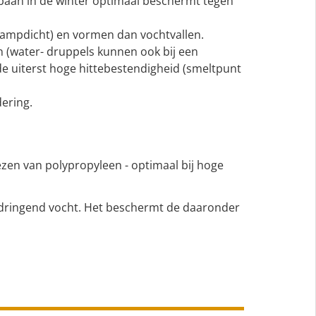
baan in de winter optimaal beschermt tegen
dampdicht) en vormen dan vochtvallen.
 (water- druppels kunnen ook bij een
e uiterst hoge hittebestendigheid (smeltpunt
ering.
ezen van polypropyleen - optimaal bij hoge
ndringend vocht. Het beschermt de daaronder