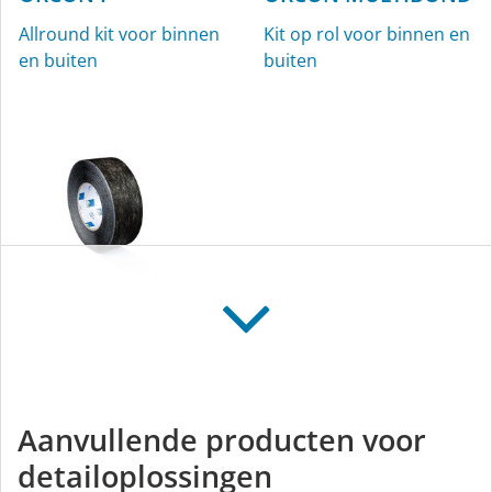
Allround kit voor binnen
Kit op rol voor binnen en
en buiten
buiten
TESCON INVIS
Allround tape met
vliesdrager, voor binnen
Aanvullende producten voor
en buiten, zwart
detailoplossingen