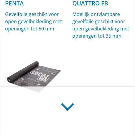
PENTA
QUATTRO FB
KAFLEX
ROFLEX
Gevelfolie geschikt voor
Moeilijk ontvlambare
open gevelbekleding met
gevelfolie geschikt voor
Kabelmanchetten, Ø 4,8-
Buismanchetten voor
openingen tot 50 mm
open gevelbekleding met
12 mm, voor binnen en
binnen en buiten
openingen tot 35 mm
buiten
SOLITEX FRONTA
WA
Gevelfolie geschikt voor