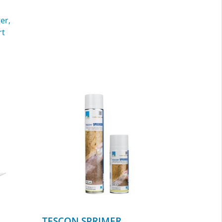
er,
rt
TESCON SPRIMER