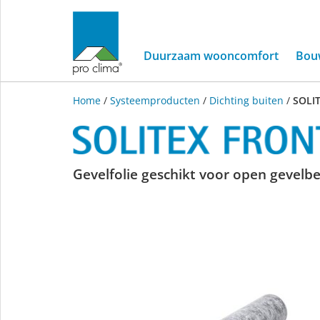
Duurzaam wooncomfort
Bou
Home
/
Systeemproducten
/
Dichting buiten
/
SOLI
SOLITEX
Gevelfolie geschikt voor open gevel
FRONTA
PENTA