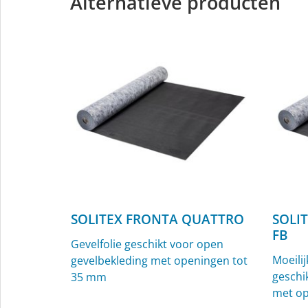
Alternatieve producten
Kabelmanchetten, Ø 4,8-12 mm,
Buisma
voor binnen en buiten
buiten
SOLITEX FRONTA QUATTRO
SOLI
FB
Gevelfolie geschikt voor open
Moeili
gevelbekleding met openingen tot
geschi
35 mm
met op