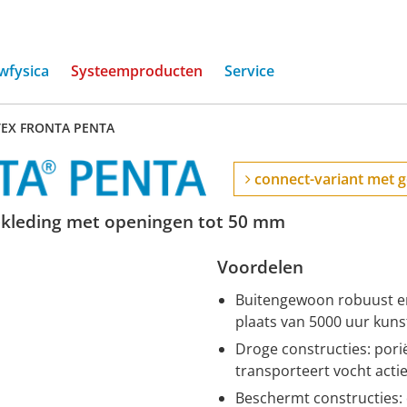
(current)
wfysica
Systeemproducten
Service
TEX FRONTA PENTA
connect-variant met g
bekleding met openingen tot 50 mm
Voordelen
Buitengewoon robuust en
plaats van 5000 uur kun
Droge constructies: por
transporteert vocht actie
Beschermt constructies: