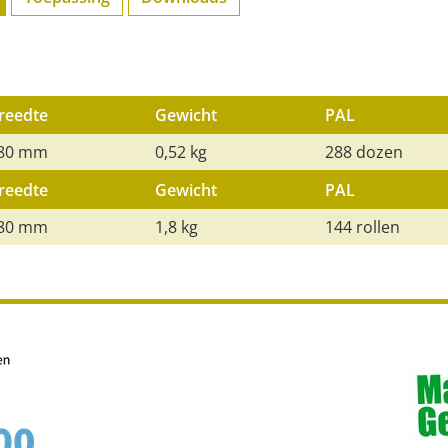
reedte
Gewicht
PAL
80 mm
0,52 kg
288 dozen
reedte
Gewicht
PAL
80 mm
1,8 kg
144 rollen