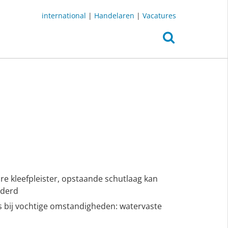
international
|
Handelaren
|
Vacatures
are kleefpleister, opstaande schutlaag kan
jderd
fs bij vochtige omstandigheden: watervaste