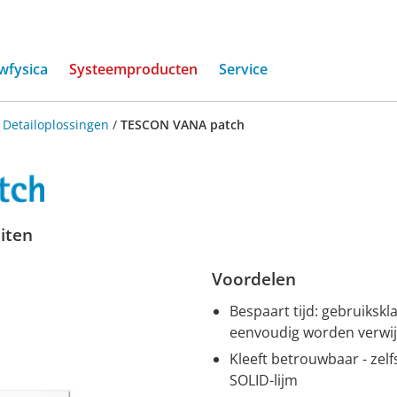
(current)
wfysica
Systeemproducten
Service
/
Detailoplossingen
/
TESCON VANA patch
iten
Voordelen
Bespaart tijd: gebruikskl
eenvoudig worden verwi
Kleeft betrouwbaar - zel
SOLID-lijm