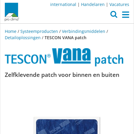
international
|
Handelaren
|
Vacatures
O
M
Home
/
Systeemproducten
/
Verbindingsmiddelen
/
Detailoplossingen
/
TESCON VANA patch
TECON
Zelfklevende patch voor binnen en buiten
VANA
patch