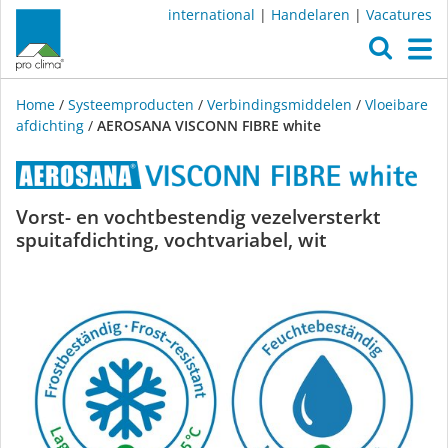
international
|
Handelaren
|
Vacatures
O
M
Home
/
Systeemproducten
/
Verbindingsmiddelen
/
Vloeibare
afdichting
/
AEROSANA VISCONN FIBRE white
AEROSANA
Vorst- en vochtbestendig vezelversterkt
spuitafdichting, vochtvariabel, wit
VISCONN
FIBRE
white