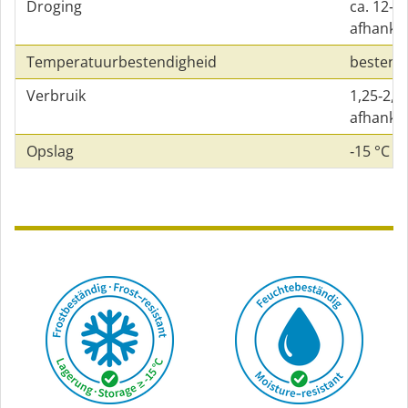
Droging
ca. 12‑4
afhankel
Temperatuurbestendigheid
bestendi
Verbruik
1,25‑2,5 
afhankel
Opslag
‑15 °C t