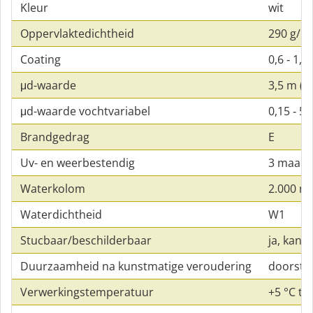
Kleur
wit
Oppervlaktedichtheid
290 g/m²
Coating
0,6 ‑ 1,
μd-waarde
3,5 m (b
μd-waarde vochtvariabel
0,15 ‑ 5
Brandgedrag
E
Uv- en weerbestendig
3 maan
Waterkolom
2.000 
Waterdichtheid
W1
Stucbaar/beschilderbaar
ja, kan 
Duurzaamheid na kunstmatige veroudering
doorsta
Verwerkingstemperatuur
+5 °C t