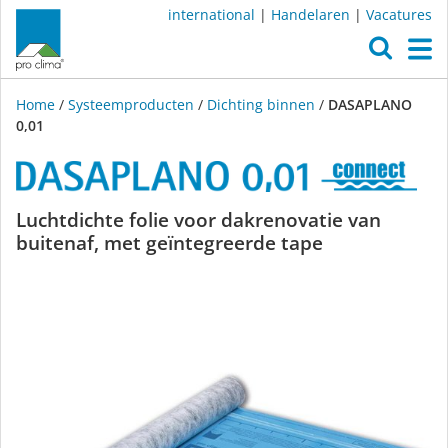
international
|
Handelaren
|
Vacatures
O
M
Home
/
Systeemproducten
/
Dichting binnen
/
DASAPLANO
0,01
DASAPLANO
Luchtdichte folie voor dakrenovatie van
buitenaf, met geïntegreerde tape
0,01
connect