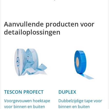
TESCON INVIS
Allround tape met
vliesdrager, voor binnen
Aanvullende producten voor
en buiten, zwart
detailoplossingen
TESCON PROFECT
DUPLEX
Voorgevouwen hoektape
Dubbelzijdige tape voor
voor binnen en buiten
binnen en buiten