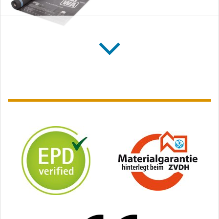
SOLITEX FRONTA
WA connect
Gevelfolie geschikt voor
gesloten gevelbekleding,
met geïntegreerde tape