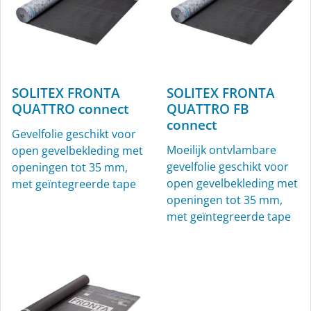
SOLITEX FRONTA
SOLITEX FRONTA
QUATTRO connect
QUATTRO FB
connect
KAFLEX
ROFLEX
Gevelfolie geschikt voor
Moeilijk ontvlambare
open gevelbekleding met
Kabelmanchetten, Ø 4,8-
Buismanchetten voor
gevelfolie geschikt voor
openingen tot 35 mm,
12 mm, voor binnen en
binnen en buiten
open gevelbekleding met
met geïntegreerde tape
buiten
openingen tot 35 mm,
met geïntegreerde tape