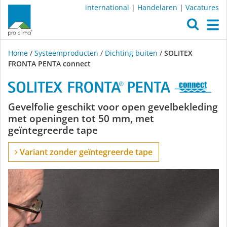
international
|
Handelaren
|
Vacatures
O
M
Home
/
Systeemproducten
/
Dichting buiten
/
SOLITEX
FRONTA PENTA connect
SOLITEX
Gevelfolie geschikt voor open gevelbekleding
met openingen tot 50 mm, met
FRONTA
geïntegreerde tape
PENTA
Variant zonder geïntegreerde tape
connect